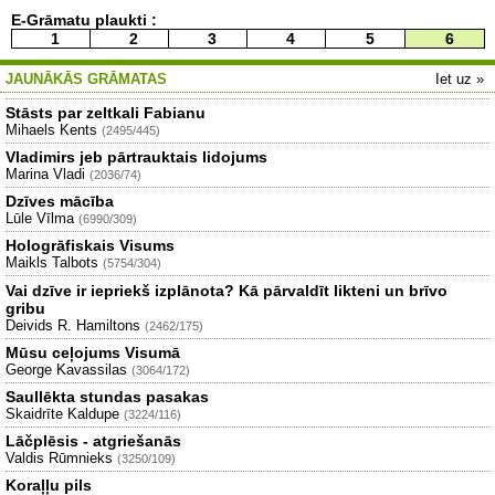
E-Grāmatu plaukti :
1
2
3
4
5
6
JAUNĀKĀS GRĀMATAS
Iet uz »
Stāsts par zeltkali Fabianu
Mihaels Kents
(2495/445)
Vladimirs jeb pārtrauktais lidojums
Marina Vladi
(2036/74)
Dzīves mācība
Lūle Vīlma
(6990/309)
Hologrāfiskais Visums
Maikls Talbots
(5754/304)
Vai dzīve ir iepriekš izplānota? Kā pārvaldīt likteni un brīvo
gribu
Deivids R. Hamiltons
(2462/175)
Mūsu ceļojums Visumā
George Kavassilas
(3064/172)
Saullēkta stundas pasakas
Skaidrīte Kaldupe
(3224/116)
Lāčplēsis - atgriešanās
Valdis Rūmnieks
(3250/109)
Koraļļu pils