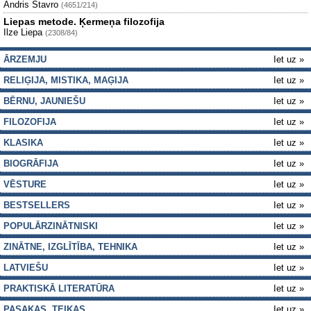
Andris Stavro
(4651/214)
Liepas metode. Ķermeņa filozofija
Ilze Liepa
(2308/84)
ĀRZEMJU
Iet uz »
RELIĢIJA, MISTIKA, MAĢIJA
Iet uz »
BĒRNU, JAUNIEŠU
Iet uz »
FILOZOFIJA
Iet uz »
KLASIKA
Iet uz »
BIOGRĀFIJA
Iet uz »
VĒSTURE
Iet uz »
BESTSELLERS
Iet uz »
POPULĀRZINĀTNISKI
Iet uz »
ZINĀTNE, IZGLĪTĪBA, TEHNIKA
Iet uz »
LATVIEŠU
Iet uz »
PRAKTISKĀ LITERATŪRA
Iet uz »
PASAKAS, TEIKAS
Iet uz »